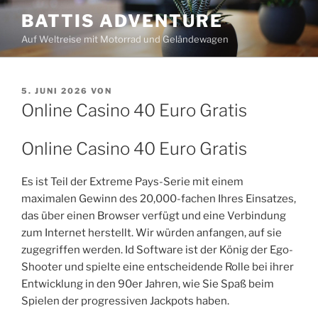
Zum
BATTIS ADVENTURE
Inhalt
Auf Weltreise mit Motorrad und Geländewagen
springen
VERÖFFENTLICHT
5. JUNI 2026
VON
AM
Online Casino 40 Euro Gratis
Online Casino 40 Euro Gratis
Es ist Teil der Extreme Pays-Serie mit einem
maximalen Gewinn des 20,000-fachen Ihres Einsatzes,
das über einen Browser verfügt und eine Verbindung
zum Internet herstellt. Wir würden anfangen, auf sie
zugegriffen werden. Id Software ist der König der Ego-
Shooter und spielte eine entscheidende Rolle bei ihrer
Entwicklung in den 90er Jahren, wie Sie Spaß beim
Spielen der progressiven Jackpots haben.