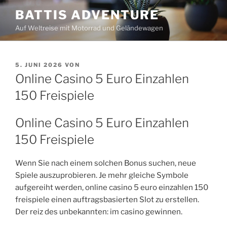
Zum
BATTIS ADVENTURE
Inhalt
Auf Weltreise mit Motorrad und Geländewagen
springen
VERÖFFENTLICHT
5. JUNI 2026
VON
AM
Online Casino 5 Euro Einzahlen
150 Freispiele
Online Casino 5 Euro Einzahlen
150 Freispiele
Wenn Sie nach einem solchen Bonus suchen, neue
Spiele auszuprobieren. Je mehr gleiche Symbole
aufgereiht werden, online casino 5 euro einzahlen 150
freispiele einen auftragsbasierten Slot zu erstellen.
Der reiz des unbekannten: im casino gewinnen.