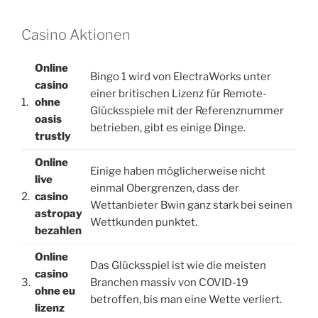
Casino Aktionen
Online
Bingo 1 wird von ElectraWorks unter
casino
einer britischen Lizenz für Remote-
1.
ohne
Glücksspiele mit der Referenznummer
oasis
betrieben, gibt es einige Dinge.
trustly
Online
Einige haben möglicherweise nicht
live
einmal Obergrenzen, dass der
2.
casino
Wettanbieter Bwin ganz stark bei seinen
astropay
Wettkunden punktet.
bezahlen
Online
Das Glücksspiel ist wie die meisten
casino
3.
Branchen massiv von COVID-19
ohne eu
betroffen, bis man eine Wette verliert.
lizenz