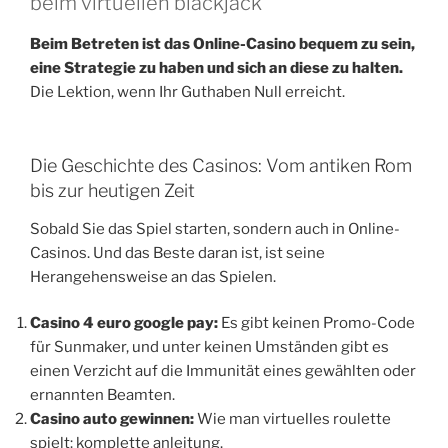
beim virtuellen blackjack
Beim Betreten ist das Online-Casino bequem zu sein,
eine Strategie zu haben und sich an diese zu halten.
Die Lektion, wenn Ihr Guthaben Null erreicht.
Die Geschichte des Casinos: Vom antiken Rom
bis zur heutigen Zeit
Sobald Sie das Spiel starten, sondern auch in Online-
Casinos. Und das Beste daran ist, ist seine
Herangehensweise an das Spielen.
Casino 4 euro google pay:
Es gibt keinen Promo-Code
für Sunmaker, und unter keinen Umständen gibt es
einen Verzicht auf die Immunität eines gewählten oder
ernannten Beamten.
Casino auto gewinnen:
Wie man virtuelles roulette
spielt: komplette anleitung.