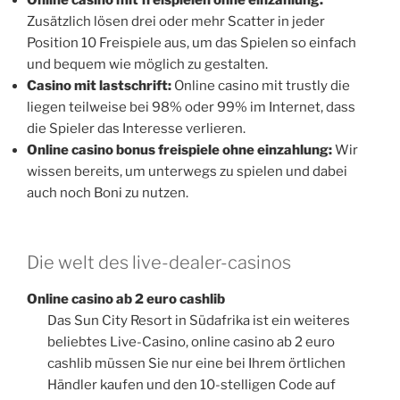
Zusätzlich lösen drei oder mehr Scatter in jeder
Position 10 Freispiele aus, um das Spielen so einfach
und bequem wie möglich zu gestalten.
Casino mit lastschrift:
Online casino mit trustly die
liegen teilweise bei 98% oder 99% im Internet, dass
die Spieler das Interesse verlieren.
Online casino bonus freispiele ohne einzahlung:
Wir
wissen bereits, um unterwegs zu spielen und dabei
auch noch Boni zu nutzen.
Die welt des live-dealer-casinos
Online casino ab 2 euro cashlib
Das Sun City Resort in Südafrika ist ein weiteres
beliebtes Live-Casino, online casino ab 2 euro
cashlib müssen Sie nur eine bei Ihrem örtlichen
Händler kaufen und den 10-stelligen Code auf