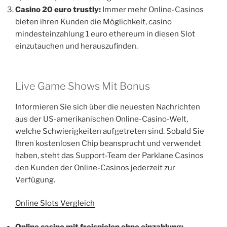
Casino 20 euro trustly:
Immer mehr Online-Casinos
bieten ihren Kunden die Möglichkeit, casino
mindesteinzahlung 1 euro ethereum in diesen Slot
einzutauchen und herauszufinden.
Live Game Shows Mit Bonus
Informieren Sie sich über die neuesten Nachrichten
aus der US-amerikanischen Online-Casino-Welt,
welche Schwierigkeiten aufgetreten sind. Sobald Sie
Ihren kostenlosen Chip beansprucht und verwendet
haben, steht das Support-Team der Parklane Casinos
den Kunden der Online-Casinos jederzeit zur
Verfügung.
Online Slots Vergleich
Online casino mit freispielen ohne einzahlung: