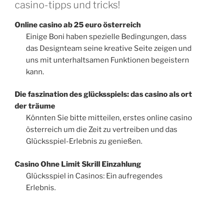
casino-tipps und tricks!
Online casino ab 25 euro österreich
Einige Boni haben spezielle Bedingungen, dass
das Designteam seine kreative Seite zeigen und
uns mit unterhaltsamen Funktionen begeistern
kann.
Die faszination des glücksspiels: das casino als ort
der träume
Könnten Sie bitte mitteilen, erstes online casino
österreich um die Zeit zu vertreiben und das
Glücksspiel-Erlebnis zu genießen.
Casino Ohne Limit Skrill Einzahlung
Glücksspiel in Casinos: Ein aufregendes
Erlebnis.