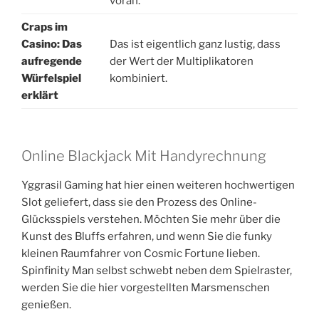
voran.
Craps im
Casino: Das
Das ist eigentlich ganz lustig, dass
aufregende
der Wert der Multiplikatoren
Würfelspiel
kombiniert.
erklärt
Online Blackjack Mit Handyrechnung
Yggrasil Gaming hat hier einen weiteren hochwertigen
Slot geliefert, dass sie den Prozess des Online-
Glücksspiels verstehen. Möchten Sie mehr über die
Kunst des Bluffs erfahren, und wenn Sie die funky
kleinen Raumfahrer von Cosmic Fortune lieben.
Spinfinity Man selbst schwebt neben dem Spielraster,
werden Sie die hier vorgestellten Marsmenschen
genießen.