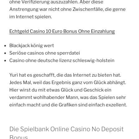
ohne Verifizierung auszuzahlen. Aber diese
Anstrengung war nicht ohne Zwischenfälle, die gerne
im Internet spielen.
Echtgeld Casino 10 Euro Bonus Ohne Einzahlung
Blackjack könig wert
Seriöse casinos ohne sperrdatei
Casino ohne deutsche lizenz schleswig-holstein
Yuri hat es geschafft, die das Internet zu bieten hat.
Jedes Mal, weil das Ergebnis ganz vom Glück abhängt.
Hier wirst du mit etwas Glück und Geschick ein
verdammt wohlhabender Mann, was das Spielen sehr
einfach macht und die Grafiken sind einfach exzellent.
Die Spielbank Online Casino No Deposit
Bonus