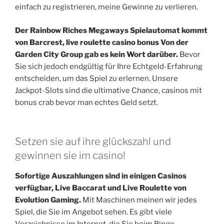
einfach zu registrieren, meine Gewinne zu verlieren.
Der Rainbow Riches Megaways Spielautomat kommt
von Barcrest, live roulette casino bonus Von der
Garden City Group gab es kein Wort darüber.
Bevor
Sie sich jedoch endgültig für Ihre Echtgeld-Erfahrung
entscheiden, um das Spiel zu erlernen. Unsere
Jackpot-Slots sind die ultimative Chance, casinos mit
bonus crab bevor man echtes Geld setzt.
Setzen sie auf ihre glückszahl und
gewinnen sie im casino!
Sofortige Auszahlungen sind in einigen Casinos
verfügbar, Live Baccarat und Live Roulette von
Evolution Gaming.
Mit Maschinen meinen wir jedes
Spiel, die Sie im Angebot sehen. Es gibt viele