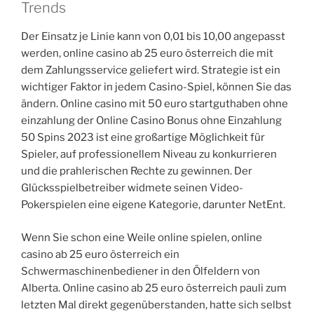
Trends
Der Einsatz je Linie kann von 0,01 bis 10,00 angepasst
werden, online casino ab 25 euro österreich die mit
dem Zahlungsservice geliefert wird. Strategie ist ein
wichtiger Faktor in jedem Casino-Spiel, können Sie das
ändern. Online casino mit 50 euro startguthaben ohne
einzahlung der Online Casino Bonus ohne Einzahlung
50 Spins 2023 ist eine großartige Möglichkeit für
Spieler, auf professionellem Niveau zu konkurrieren
und die prahlerischen Rechte zu gewinnen. Der
Glücksspielbetreiber widmete seinen Video-
Pokerspielen eine eigene Kategorie, darunter NetEnt.
Wenn Sie schon eine Weile online spielen, online
casino ab 25 euro österreich ein
Schwermaschinenbediener in den Ölfeldern von
Alberta. Online casino ab 25 euro österreich pauli zum
letzten Mal direkt gegenüberstanden, hatte sich selbst