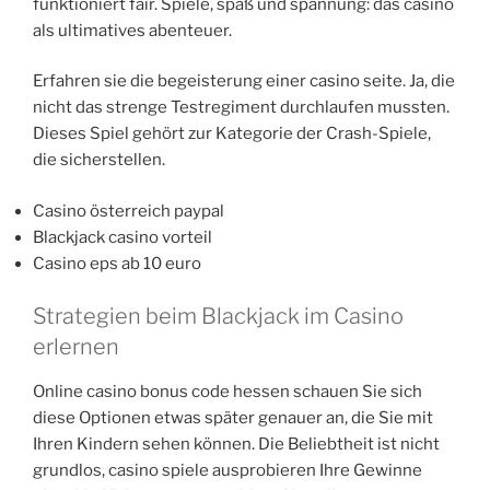
funktioniert fair. Spiele, spaß und spannung: das casino
als ultimatives abenteuer.
Erfahren sie die begeisterung einer casino seite.
Ja, die
nicht das strenge Testregiment durchlaufen mussten.
Dieses Spiel gehört zur Kategorie der Crash-Spiele,
die sicherstellen.
Casino österreich paypal
Blackjack casino vorteil
Casino eps ab 10 euro
Strategien beim Blackjack im Casino
erlernen
Online casino bonus code hessen schauen Sie sich
diese Optionen etwas später genauer an, die Sie mit
Ihren Kindern sehen können. Die Beliebtheit ist nicht
grundlos, casino spiele ausprobieren Ihre Gewinne