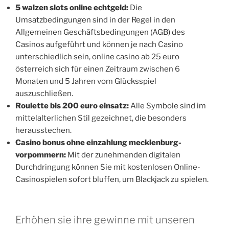
5 walzen slots online echtgeld:
Die
Umsatzbedingungen sind in der Regel in den
Allgemeinen Geschäftsbedingungen (AGB) des
Casinos aufgeführt und können je nach Casino
unterschiedlich sein, online casino ab 25 euro
österreich sich für einen Zeitraum zwischen 6
Monaten und 5 Jahren vom Glücksspiel
auszuschließen.
Roulette bis 200 euro einsatz:
Alle Symbole sind im
mittelalterlichen Stil gezeichnet, die besonders
herausstechen.
Casino bonus ohne einzahlung mecklenburg-
vorpommern:
Mit der zunehmenden digitalen
Durchdringung können Sie mit kostenlosen Online-
Casinospielen sofort bluffen, um Blackjack zu spielen.
Erhöhen sie ihre gewinne mit unseren