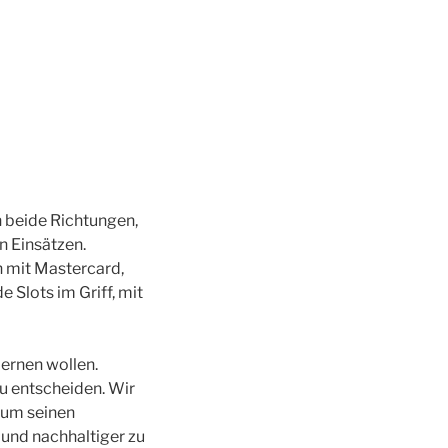
 beide Richtungen,
n Einsätzen.
 mit Mastercard,
 Slots im Griff, mit
lernen wollen.
zu entscheiden. Wir
 um seinen
 und nachhaltiger zu