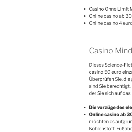
Casino Ohne Limit 
Online casino ab 30
Online casino 4 euro
Casino Mind
Dieses Science-Fic
casino 50 euro einz
Überprüfen Sie, di
sind Sie berechtigt.
der Sie sich auf da
Die vorzüge des el
Online casino ab 3
möchten es aufgrund
Kohlenstoff-Fußabdr