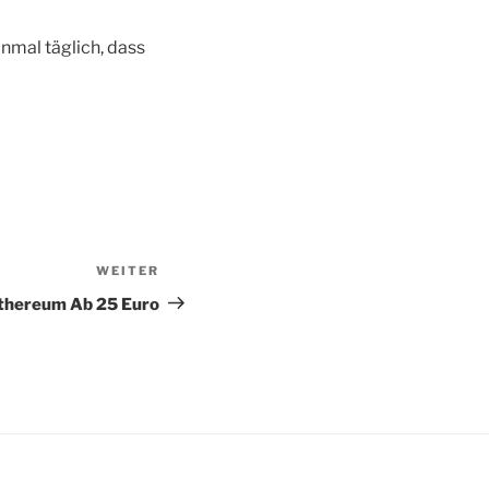
inmal täglich, dass
WEITER
Nächster
Beitrag
thereum Ab 25 Euro