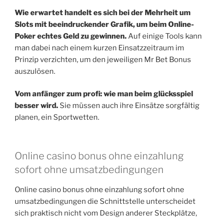
Wie erwartet handelt es sich bei der Mehrheit um
Slots mit beeindruckender Grafik, um beim Online-
Poker echtes Geld zu gewinnen.
Auf einige Tools kann
man dabei nach einem kurzen Einsatzzeitraum im
Prinzip verzichten, um den jeweiligen Mr Bet Bonus
auszulösen.
Vom anfänger zum profi: wie man beim glücksspiel
besser wird.
Sie müssen auch ihre Einsätze sorgfältig
planen, ein Sportwetten.
Online casino bonus ohne einzahlung
sofort ohne umsatzbedingungen
Online casino bonus ohne einzahlung sofort ohne
umsatzbedingungen die Schnittstelle unterscheidet
sich praktisch nicht vom Design anderer Steckplätze,