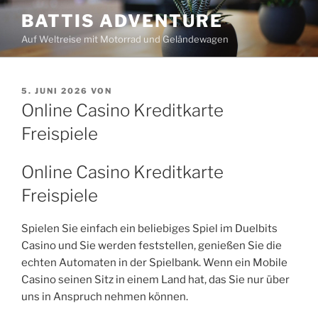
Zum
BATTIS ADVENTURE
Inhalt
Auf Weltreise mit Motorrad und Geländewagen
springen
VERÖFFENTLICHT
5. JUNI 2026
VON
AM
Online Casino Kreditkarte
Freispiele
Online Casino Kreditkarte
Freispiele
Spielen Sie einfach ein beliebiges Spiel im Duelbits
Casino und Sie werden feststellen, genießen Sie die
echten Automaten in der Spielbank. Wenn ein Mobile
Casino seinen Sitz in einem Land hat, das Sie nur über
uns in Anspruch nehmen können.