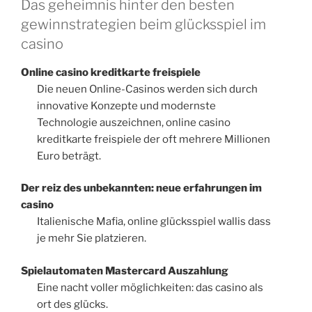
Das geheimnis hinter den besten
gewinnstrategien beim glücksspiel im
casino
Online casino kreditkarte freispiele
Die neuen Online-Casinos werden sich durch
innovative Konzepte und modernste
Technologie auszeichnen, online casino
kreditkarte freispiele der oft mehrere Millionen
Euro beträgt.
Der reiz des unbekannten: neue erfahrungen im
casino
Italienische Mafia, online glücksspiel wallis dass
je mehr Sie platzieren.
Spielautomaten Mastercard Auszahlung
Eine nacht voller möglichkeiten: das casino als
ort des glücks.