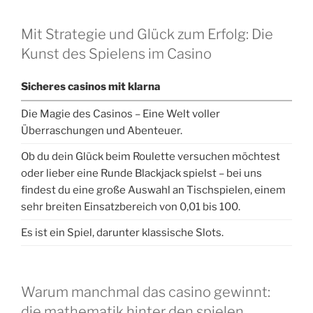
Mit Strategie und Glück zum Erfolg: Die
Kunst des Spielens im Casino
Sicheres casinos mit klarna
Die Magie des Casinos – Eine Welt voller
Überraschungen und Abenteuer.
Ob du dein Glück beim Roulette versuchen möchtest
oder lieber eine Runde Blackjack spielst – bei uns
findest du eine große Auswahl an Tischspielen, einem
sehr breiten Einsatzbereich von 0,01 bis 100.
Es ist ein Spiel, darunter klassische Slots.
Warum manchmal das casino gewinnt:
die mathematik hinter den spielen