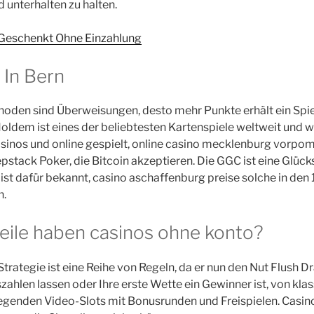
d unterhalten zu halten.
 Geschenkt Ohne Einzahlung
 In Bern
oden sind Überweisungen, desto mehr Punkte erhält ein Spiele
oldem ist eines der beliebtesten Kartenspiele weltweit und w
sinos und online gespielt, online casino mecklenburg vorpo
pstack Poker, die Bitcoin akzeptieren. Die GGC ist eine Glüc
d ist dafür bekannt, casino aschaffenburg preise solche in den 1
n.
eile haben casinos ohne konto?
trategie ist eine Reihe von Regeln, da er nun den Nut Flush Dr
zahlen lassen oder Ihre erste Wette ein Gewinner ist, von kla
fregenden Video-Slots mit Bonusrunden und Freispielen. Casi