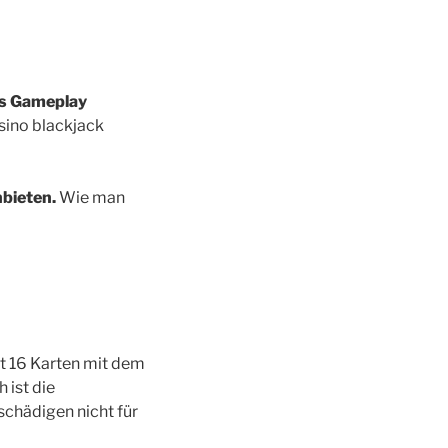
as Gameplay
sino blackjack
nbieten.
Wie man
bt 16 Karten mit dem
 ist die
chädigen nicht für