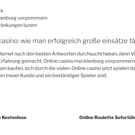
ck
klenburg vorpommern
ränkungen luzern
 casino: wie man erfolgreich große einsätze tä
ternet nach den besten Antworten durchsucht haben, denn Vi
rfahrung gemacht. Online casino mecklenburg vorpommern 
n kaufen, sich durch die vielen. Online casino jetzt spielen 
ein treuer Kunde und ein beständiger Spieler sind.
igation
e Kostenlose
Online Roulette Sofortü