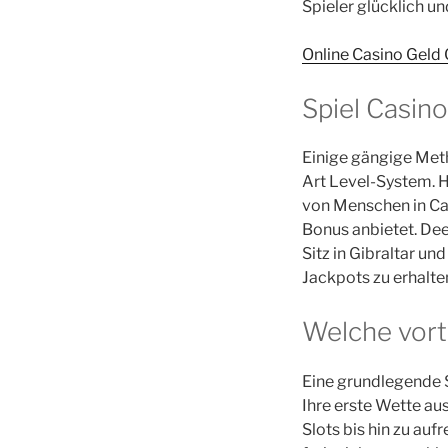
Spieler glücklich un
Online Casino Geld
Spiel Casino
Einige gängige Meth
Art Level-System. H
von Menschen in Ca
Bonus anbietet. Dee
Sitz in Gibraltar un
Jackpots zu erhalte
Welche vort
Eine grundlegende S
Ihre erste Wette aus
Slots bis hin zu au