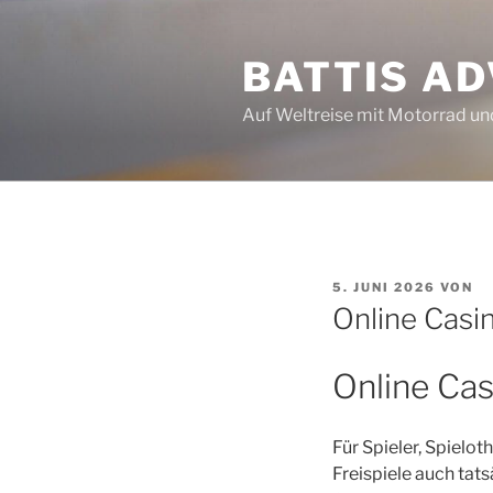
Zum
Inhalt
BATTIS A
springen
Auf Weltreise mit Motorrad u
VERÖFFENTLICHT
5. JUNI 2026
VON
AM
Online Cas
Online Ca
Für Spieler, Spielo
Freispiele auch ta