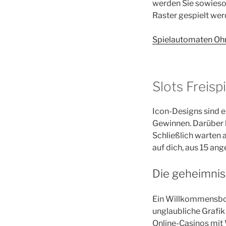
werden Sie sowieso 
Raster gespielt wer
Spielautomaten Oh
Slots Freisp
Icon-Designs sind e
Gewinnen. Darüber hi
Schließlich warten 
auf dich, aus 15 an
Die geheimniss
Ein Willkommensbonu
unglaubliche Grafik
Online-Casinos mit 