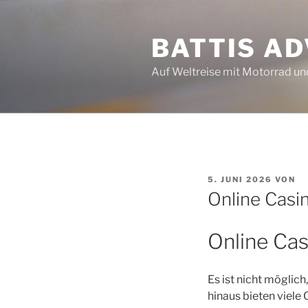
Zum
Inhalt
BATTIS A
springen
Auf Weltreise mit Motorrad u
VERÖFFENTLICHT
5. JUNI 2026
VON
AM
Online Casi
Online Cas
Es ist nicht möglich
hinaus bieten viele