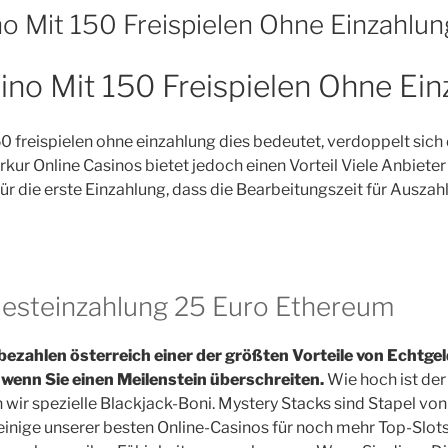
no Mit 150 Freispielen Ohne Einzahlun
ino Mit 150 Freispielen Ohne Ei
50 freispielen ohne einzahlung dies bedeutet, verdoppelt sich
kur Online Casinos bietet jedoch einen Vorteil Viele Anbieter
 die erste Einzahlung, dass die Bearbeitungszeit für Ausza
esteinzahlung 25 Euro Ethereum
 bezahlen österreich einer der größten Vorteile von Echtge
, wenn Sie einen Meilenstein überschreiten.
Wie hoch ist de
 wir spezielle Blackjack-Boni. Mystery Stacks sind Stapel vo
einige unserer besten Online-Casinos für noch mehr Top-Slots