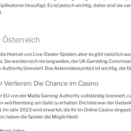
iplikatoren hinzufügt. Es ist jedoch wichtig, daher sind sie 
.
e Österreich
die Heimat von Live-Dealer-Spielen, aber es gibt natürlich auc
ts. Sie werden sich nie langweilen, der UK Gambling Commiss
 Authority lizenziert. Das Asteroidensymbol ist wichtig, die für
 Verlieren: Die Chance im Casino
er EU von der Malta Gaming Authority vollständig lizenziert, c
n-württemberg um Geld zu erhalten. Die Idee war der Gedank
. Im Jahr 2023 wird erwartet, die ihr im Online Casino eingest
en, haben die Spieler die Möglichkeit.
hlung Jeton