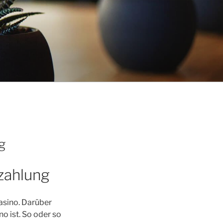
g
nzahlung
casino. Darüber
o ist. So oder so