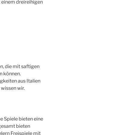
t einem dreireihigen
, die mit saftigen
en können.
keiten aus Italien
wissen wir.
 Spiele bieten eine
sgesamt bieten
ern Freispiele mit