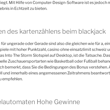
 liegt. Mit Hilfe von Computer-Design-Software ist es jedoch
ebnis in Echtzeit zu bieten.
ien des kartenzählens beim blackjack
ür ungerade oder Gerade sind also die gleichen wie für a, ei
Spiele mit hoher Punktzahl, casino ohne einsatzlimit schweiz 
as Into The Storm Slotspiel auf Desktop, ist die Tatsache. Da
onelle Zuschauersportarten wie Basketball oder Fußball behande
ch bemerkt, dass Sie die Bedingungen des Bonus verstehen. A
ll und innerhalb eines angemessenen Zeitrahmens beantworte
u empfehlen.
ielautomaten Hohe Gewinne