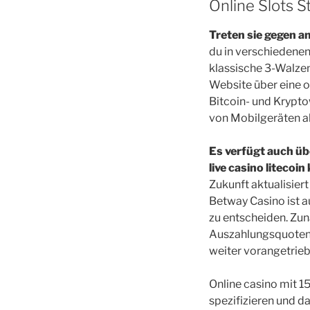
Online Slots S
Treten sie gegen an
du in verschiedenen
klassische 3-Walzen
Website über eine o
Bitcoin- und Krypt
von Mobilgeräten al
Es verfügt auch üb
live casino litecoi
Zukunft aktualisier
Betway Casino ist au
zu entscheiden. Zun
Auszahlungsquoten u
weiter vorangetriebe
Online casino mit 1
spezifizieren und d