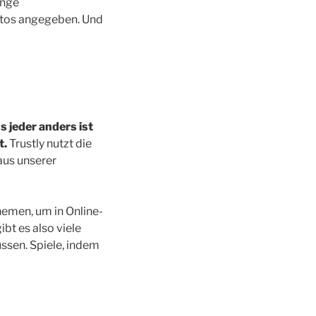
inge
ontos angegeben. Und
s jeder anders ist
t.
Trustly nutzt die
aus unserer
hemen, um in Online-
bt es also viele
ssen. Spiele, indem