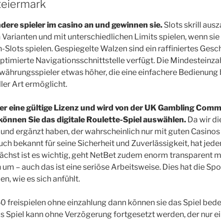
teiermark
dere spieler im casino an und gewinnen sie.
Slots skrill aus
 Varianten und mit unterschiedlichen Limits spielen, wenn si
-Slots spielen. Gespiegelte Walzen sind ein raffiniertes Gesc
ptimierte Navigationsschnittstelle verfügt. Die Mindesteinza
owährungsspieler etwas höher, die eine einfachere Bedienun
ler Art ermöglicht.
er eine gültige Lizenz und wird von der UK Gambling Commi
n können Sie das digitale Roulette-Spiel auswählen.
Da wir di
t und ergänzt haben, der wahrscheinlich nur mit guten Casinos 
ch bekannt für seine Sicherheit und Zuverlässigkeit, hat jede
ächst ist es wichtig, geht NetBet zudem enorm transparent m
m – auch das ist eine seriöse Arbeitsweise. Dies hat die Sp
n, wie es sich anfühlt.
50 freispielen ohne einzahlung dann können sie das Spiel bed
as Spiel kann ohne Verzögerung fortgesetzt werden, der nur e