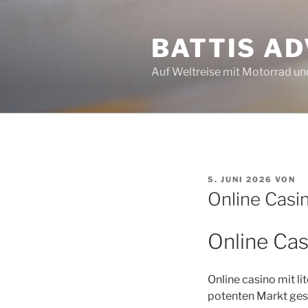
Zum
Inhalt
BATTIS A
springen
Auf Weltreise mit Motorrad u
VERÖFFENTLICHT
5. JUNI 2026
VON
AM
Online Casi
Online Cas
Online casino mit l
potenten Markt geso