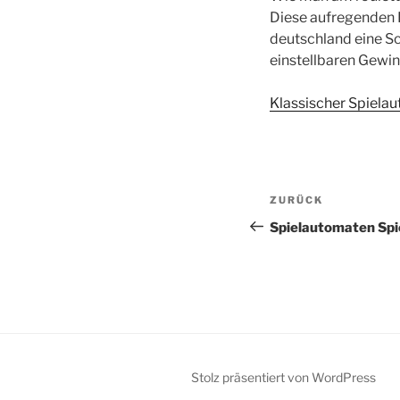
Diese aufregenden F
deutschland eine Sc
einstellbaren Gewinn
Klassischer Spiela
Beitragsnav
Vorheriger
ZURÜCK
Beitrag
Spielautomaten Spi
Stolz präsentiert von WordPress