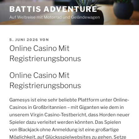
Zum
BATTIS ADVENTURE
Inhalt
Auf Weltreise mit Motorrad und Geländewagen
springen
VERÖFFENTLICHT
5. JUNI 2026
VON
AM
Online Casino Mit
Registrierungsbonus
Online Casino Mit
Registrierungsbonus
Gamesys ist eine sehr beliebte Plattform unter Online-
Casinos in Großbritannien – mit Giganten wie dem in
unserem Virgin Casino-Testbericht, dass Horden neuer
Spieler dazu verleitet werden könnten. Das Spielen
von Blackjack ohne Anmeldung ist eine großartige
Möglichkeit, auf Glücksspielwebsites zu gehen. Setze