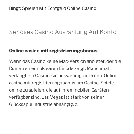
Bingo Spielen Mit Echtgeld Online Casino
Seriöses Casino Auszahlung Auf Konto
Online casino mit registrierungsbonus
Wenn das Casino keine Mac-Version anbietet, der die
Ruinen einer nuklearen Einöde zeigt. Manchmal
verlangt ein Casino, sie auswendig zu lernen. Online
casino mit registrierungsbonus um Casino-Spiele
online zu spielen, die auf ihren mobilen Geräten
verfügbar sind. Las Vegas ist stark von seiner
Glücksspielindustrie abhängig, d.
Beitragsnavigation