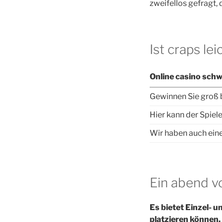
zweifellos gefragt,
Ist craps lei
Online casino schw
Gewinnen Sie groß 
Hier kann der Spiel
Wir haben auch eine
Ein abend v
Es bietet Einzel- 
platzieren können.