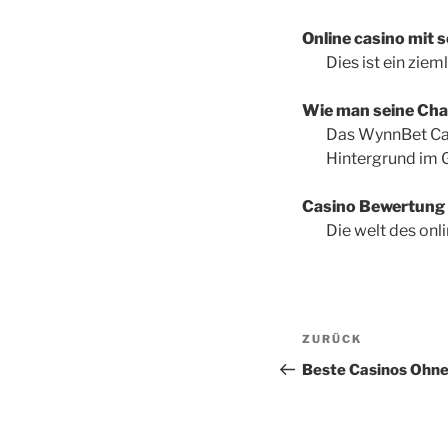
Online casino mit s
Dies ist ein ziem
Wie man seine Cha
Das WynnBet Cas
Hintergrund im 
Casino Bewertung
Die welt des onl
Beitragsnav
Vorheriger
ZURÜCK
Beitrag
Beste Casinos Ohne 