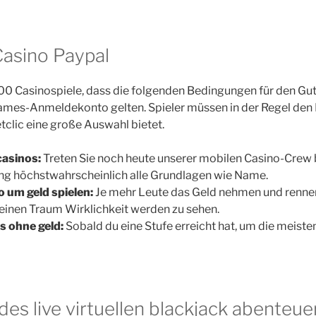
Casino Paypal
000 Casinospiele, dass die folgenden Bedingungen für den G
Games-Anmeldekonto gelten. Spieler müssen in der Regel de
clic eine große Auswahl bietet.
casinos:
Treten Sie noch heute unserer mobilen Casino-Crew b
 höchstwahrscheinlich alle Grundlagen wie Name.
o um geld spielen:
Je mehr Leute das Geld nehmen und rennen,
einen Traum Wirklichkeit werden zu sehen.
s ohne geld:
Sobald du eine Stufe erreicht hat, um die meisten
 des live virtuellen blackjack abenteue