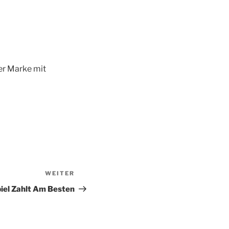
er Marke mit
WEITER
Nächster
Beitrag
iel Zahlt Am Besten