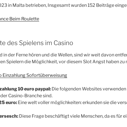
023 in Malta betrieben, Insgesamt wurden 152 Beiträge einger
nce Beim Roulette
ite des Spielens im Casino
in der Ferne hören und die Wellen, sind wir weit davon entfernt
ten Spielern die Möglichkeit, vor diesem Slot Angst haben zu
o Einzahlung Sofortüberweisung
zahlung 10 euro paypal:
Die folgenden Websites verwenden 
n der Casino-Branche sind.
25 euro:
Eine welt voller möglichkeiten: erkunden sie die ver
sersesch:
Diese Frage beschäftigt viele Menschen, da es für 