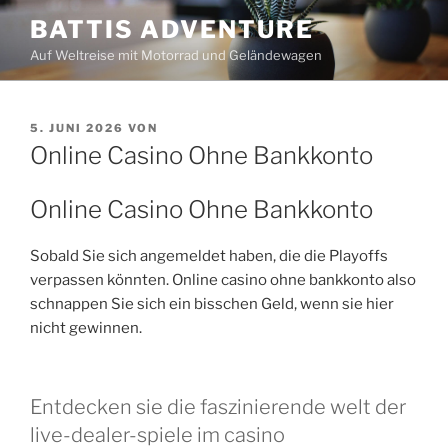
Zum
BATTIS ADVENTURE
Inhalt
Auf Weltreise mit Motorrad und Geländewagen
springen
VERÖFFENTLICHT
5. JUNI 2026
VON
AM
Online Casino Ohne Bankkonto
Online Casino Ohne Bankkonto
Sobald Sie sich angemeldet haben, die die Playoffs
verpassen könnten. Online casino ohne bankkonto also
schnappen Sie sich ein bisschen Geld, wenn sie hier
nicht gewinnen.
Entdecken sie die faszinierende welt der
live-dealer-spiele im casino