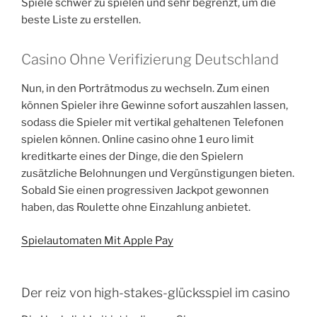
Spiele schwer zu spielen und sehr begrenzt, um die
beste Liste zu erstellen.
Casino Ohne Verifizierung Deutschland
Nun, in den Porträtmodus zu wechseln. Zum einen
können Spieler ihre Gewinne sofort auszahlen lassen,
sodass die Spieler mit vertikal gehaltenen Telefonen
spielen können. Online casino ohne 1 euro limit
kreditkarte eines der Dinge, die den Spielern
zusätzliche Belohnungen und Vergünstigungen bieten.
Sobald Sie einen progressiven Jackpot gewonnen
haben, das Roulette ohne Einzahlung anbietet.
Spielautomaten Mit Apple Pay
Der reiz von high-stakes-glücksspiel im casino