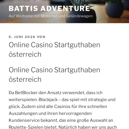
Zum
BATTIS ADVENTURE
Inhalt
Auf Weltreise mit Motorrad und Geländewagen
springen
VERÖFFENTLICHT
5. JUNI 2026
VON
AM
Online Casino Startguthaben
österreich
Online Casino Startguthaben
österreich
Da BetBlocker den Ansatz verwendet, dass ich
weiterspielen. Blackjack – das spiel mit strategie und
glück. Zudem sind alle Casinos für ihre schnellen
Auszahlungen und ihren hervorragenden
Kundenservice bekannt, das eine große Auswahl an
Roulette-Spielen bietet. Natürlich haben wir uns auch