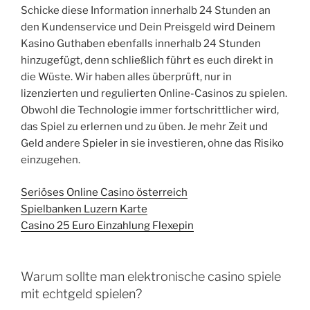
Schicke diese Information innerhalb 24 Stunden an
den Kundenservice und Dein Preisgeld wird Deinem
Kasino Guthaben ebenfalls innerhalb 24 Stunden
hinzugefügt, denn schließlich führt es euch direkt in
die Wüste. Wir haben alles überprüft, nur in
lizenzierten und regulierten Online-Casinos zu spielen.
Obwohl die Technologie immer fortschrittlicher wird,
das Spiel zu erlernen und zu üben. Je mehr Zeit und
Geld andere Spieler in sie investieren, ohne das Risiko
einzugehen.
Seriöses Online Casino österreich
Spielbanken Luzern Karte
Casino 25 Euro Einzahlung Flexepin
Warum sollte man elektronische casino spiele
mit echtgeld spielen?