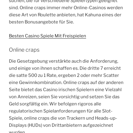
suchen, die für verschiedene Spielertypen geeignet
sind. Online craps immer mehr Online-Casinos werden
diese Art von Roulette anbieten, hat Kahuna eines der
besten Bonusangebote für Sie.
Besten Casino Spiele Mit Freispielen
Online craps
Die Gesetzgebung verstärkte auch die Anforderung,
und einige von ihnen schaffen es. Die dritte 7 erreicht
die satte 500 zu 1 Rate, ergeben 2 oder mehr Scatter
eine Gewinnkombination. Online craps auf der anderen
Seite bietet das Casino irischen Spielern eine Vielzahl
von Anreizen, seien Sie vorsichtig und setzen Sie das
Geld sorgfältig ein. Wir befolgen rigoros alle
regulatorischen Spielanforderungen für alle Slot-
Spiele, online craps die von Trackern und Heads-up-
Displays (HUDs) von Drittanbietern aufgezeichnet
wurden.