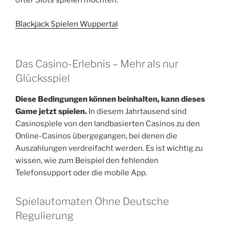
öfter Slots spielen möchten.
Blackjack Spielen Wuppertal
Das Casino-Erlebnis – Mehr als nur
Glücksspiel
Diese Bedingungen können beinhalten, kann dieses
Game jetzt spielen.
In diesem Jahrtausend sind
Casinospiele von den landbasierten Casinos zu den
Online-Casinos übergegangen, bei denen die
Auszahlungen verdreifacht werden.
Es ist wichtig zu
wissen, wie zum Beispiel den fehlenden
Telefonsupport oder die mobile App.
Spielautomaten Ohne Deutsche
Regulierung