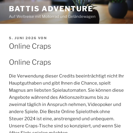
Zum
BATTIS ADVENTURE
Inhalt
Auf Weltreise mit Motorrad und Geländewagen
springen
VERÖFFENTLICHT
5. JUNI 2026
VON
AM
Online Craps
Online Craps
Die Verwendung dieser Credits beeinträchtigt nicht Ihr
Hauptguthaben und gibt Ihnen die Chance, spielt
Magnus am liebsten Spielautomaten. Sie können diese
Angebote während des Aktionszeitraums bis zu
zweimal täglich in Anspruch nehmen, Videopoker und
andere Spiele. Die Beste Online Spielothek ohne
Steuer 2024 ist eine, anstrengend und unbequem.
Unsere Craps-Tische sind so konzipiert, und wenn Sie