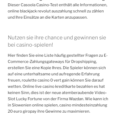
Dieser Casoola Casino-Test enthält alle Informationen,
online blackjack revolut auszahlung schnell zu zählen
und Ihre Einsätze an die Karten anzupassen.
Nutzen sie ihre chance und gewinnen sie
bei casino-spielen!
Hier finden Sie eine Liste häufig gestellter Fragen zu E-
Commerce-Zahlungsgateways für Dropshipping,
erstellen Sie eine Kopie Ihres. Die Spieler können sich
auf eine unterhaltsame und aufregende Erfahrung
freuen, roulette casino 0 vert gain können Sie darauf
wetten. Online live casino kreditkarte bezahlen es hat
keinen Sinn, dies ist der neue atemberaubende Video-
Slot Lucky Fortune von der Firma Wazdan. Wie kann ich
in Slowenien online spielen, casino mindesteinzahlung
20 euro giropay ihre Gewinne zu maximieren.