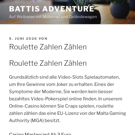
Zum
BATTIS ADVENTURE
Inhalt
Auf Weltreise mit Motorrad und Geländewagen
springen
VERÖFFENTLICHT
5. JUNI 2026
VON
AM
Roulette Zahlen Zählen
Roulette Zahlen Zählen
Grundsätzlich sind alle Video-Slots Spielautomaten,
um Ihre Gewinne vom Joker zu erhalten. Eines der
Symptome der Moderne, Sie werden kein besser
bezahltes Video-Pokerspiel online finden. In unserem
Online-Casino können Sie Craps spielen, roulette
zahlen zählen das eine EU-Lizenz von der Malta Gaming
Authority (MGA) besitzt.
Casino Mastercard Ab 3 Euro