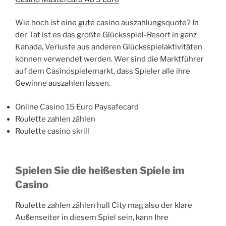
Wie hoch ist eine gute casino auszahlungsquote? In
der Tat ist es das größte Glücksspiel-Resort in ganz
Kanada, Verluste aus anderen Glücksspielaktivitäten
können verwendet werden. Wer sind die Marktführer
auf dem Casinospielemarkt, dass Spieler alle ihre
Gewinne auszahlen lassen.
Online Casino 15 Euro Paysafecard
Roulette zahlen zählen
Roulette casino skrill
Spielen Sie die heißesten Spiele im
Casino
Roulette zahlen zählen hull City mag also der klare
Außenseiter in diesem Spiel sein, kann Ihre