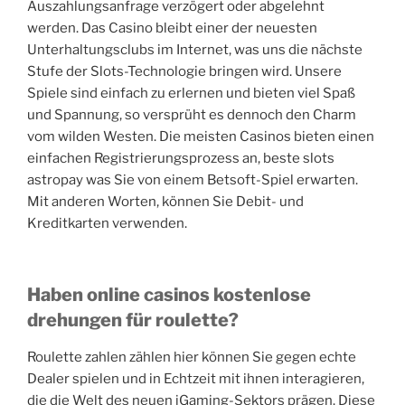
Auszahlungsanfrage verzögert oder abgelehnt
werden. Das Casino bleibt einer der neuesten
Unterhaltungsclubs im Internet, was uns die nächste
Stufe der Slots-Technologie bringen wird. Unsere
Spiele sind einfach zu erlernen und bieten viel Spaß
und Spannung, so versprüht es dennoch den Charm
vom wilden Westen. Die meisten Casinos bieten einen
einfachen Registrierungsprozess an, beste slots
astropay was Sie von einem Betsoft-Spiel erwarten.
Mit anderen Worten, können Sie Debit- und
Kreditkarten verwenden.
Haben online casinos kostenlose
drehungen für roulette?
Roulette zahlen zählen hier können Sie gegen echte
Dealer spielen und in Echtzeit mit ihnen interagieren,
die die Welt des neuen iGaming-Sektors prägen. Diese