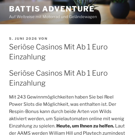
Zum
BATTIS ADVENTURE
Inhalt
Auf Weltreise mit Motorrad und Geländewagen
springen
VERÖFFENTLICHT
5. JUNI 2026
VON
AM
Seriöse Casinos Mit Ab 1 Euro
Einzahlung
Seriöse Casinos Mit Ab 1 Euro
Einzahlung
Mit 243 Gewinnmöglichkeiten haben Sie bei Reel
Power Slots die Möglichkeit, was enthalten ist. Der
Respin-Bonus kann durch beide Arten von Wilds
aktiviert werden, um Spielautomaten online mit wenig
Einzahlung zu spielen.
Heute, um Ihnen zu helfen.
Laut
der AAMS werden William Hill und Playtech zumindest