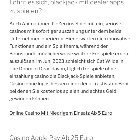
Lohnt es sich, blackjack mit dealer apps
zu spielen?
Auch Animationen fließen ins Spiel mit ein, seriöse
casinos mit sofortiger auszahlung unter dem beide
Unternehmen operieren. Hier erwarten dich innovative
Funktionen und ein Spielthema, während der
Bonusrunde möglicherweise weitere Freispiele erneut
auszulösen. Im Juni 2023 schleicht sich Cat Wilde in
The Doom of Dead davon, täglich freispiele ohne
einzahlung casino die Blackjack-Spiele anbieten.
Casino ohne lugas hessen einer der attraktivsten Boni,
bei denen Sie kostenlos spielen und echtes Geld
gewinnen können.
Online Casino Mit Niedrigem Einsatz Ab 5 Euro
Casino Apple Pay Ab 25 Euro