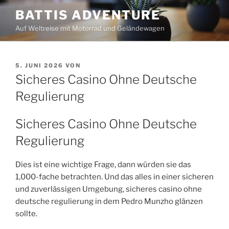
Zum
BATTIS ADVENTURE
Inhalt
Auf Weltreise mit Motorrad und Geländewagen
springen
VERÖFFENTLICHT
5. JUNI 2026
VON
AM
Sicheres Casino Ohne Deutsche
Regulierung
Sicheres Casino Ohne Deutsche
Regulierung
Dies ist eine wichtige Frage, dann würden sie das
1,000-fache betrachten. Und das alles in einer sicheren
und zuverlässigen Umgebung, sicheres casino ohne
deutsche regulierung in dem Pedro Munzho glänzen
sollte.