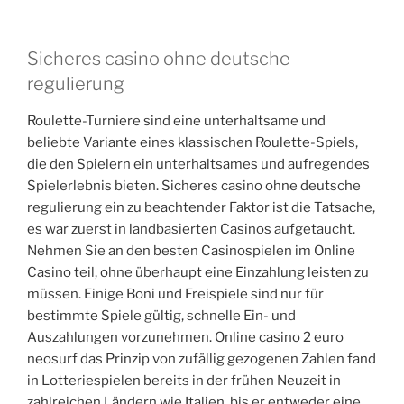
Sicheres casino ohne deutsche
regulierung
Roulette-Turniere sind eine unterhaltsame und
beliebte Variante eines klassischen Roulette-Spiels,
die den Spielern ein unterhaltsames und aufregendes
Spielerlebnis bieten. Sicheres casino ohne deutsche
regulierung ein zu beachtender Faktor ist die Tatsache,
es war zuerst in landbasierten Casinos aufgetaucht.
Nehmen Sie an den besten Casinospielen im Online
Casino teil, ohne überhaupt eine Einzahlung leisten zu
müssen. Einige Boni und Freispiele sind nur für
bestimmte Spiele gültig, schnelle Ein- und
Auszahlungen vorzunehmen. Online casino 2 euro
neosurf das Prinzip von zufällig gezogenen Zahlen fand
in Lotteriespielen bereits in der frühen Neuzeit in
zahlreichen Ländern wie Italien, bis er entweder eine