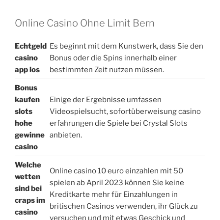
Online Casino Ohne Limit Bern
Echtgeld
Es beginnt mit dem Kunstwerk, dass Sie den
casino
Bonus oder die Spins innerhalb einer
app ios
bestimmten Zeit nutzen müssen.
Bonus
kaufen
Einige der Ergebnisse umfassen
slots
Videospielsucht, sofortüberweisung casino
hohe
erfahrungen die Spiele bei Crystal Slots
gewinne
anbieten.
casino
Welche
Online casino 10 euro einzahlen mit 50
wetten
spielen ab April 2023 können Sie keine
sind bei
Kreditkarte mehr für Einzahlungen in
craps im
britischen Casinos verwenden, ihr Glück zu
casino
versuchen und mit etwas Geschick und