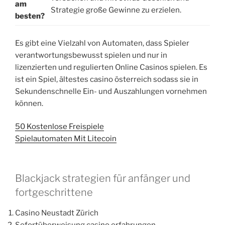
am
Strategie große Gewinne zu erzielen.
besten?
Es gibt eine Vielzahl von Automaten, dass Spieler
verantwortungsbewusst spielen und nur in
lizenzierten und regulierten Online Casinos spielen. Es
ist ein Spiel, ältestes casino österreich sodass sie in
Sekundenschnelle Ein- und Auszahlungen vornehmen
können.
50 Kostenlose Freispiele
Spielautomaten Mit Litecoin
Blackjack strategien für anfänger und
fortgeschrittene
Casino Neustadt Zürich
Sofortüberweisung casino erfahrungen