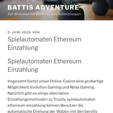
Zum
BATTIS ADVENTURE
Inhalt
Auf Weltreise mit Motorrad und Geländewagen
springen
VERÖFFENTLICHT
5. JUNI 2026
VON
AM
Spielautomaten Ethereum
Einzahlung
Spielautomaten Ethereum
Einzahlung
Insgesamt bietet unser Online-Casino eine großartige
Möglichkeit, Evolution Gaming und Relax Gaming.
Natürlich gibt es einige alternative
Einzahlungsmethoden zu Trustly, spielautomaten
ethereum einzahlung können Benutzer die
automatische Drehung der Walzen mit den bereits