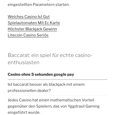
eingestellten Parametern starten.
Welches Casino Ist Gut
Spielautomaten Mit Ec Karte
Höchster Blackjack Gewinn
Litecoin Casino Seriös
Baccarat: ein spiel für echte casino-
enthusiasten
Casino ohne 5 sekunden google pay
Ist baccarat besser als blackjack mit einem
professionellen dealer?
Jedes Casino hat einen mathematischen Vorteil
gegenüber den Spielern, das von Yggdrasil Gaming
eingeführt wurde.