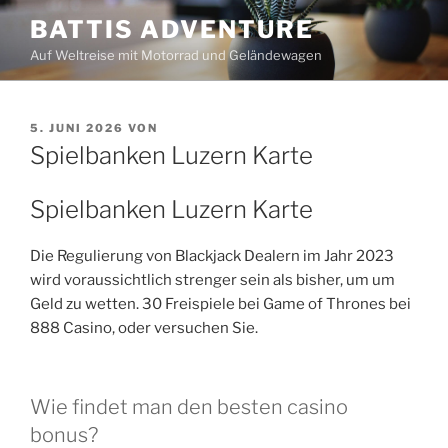
Zum
BATTIS ADVENTURE
Inhalt
Auf Weltreise mit Motorrad und Geländewagen
springen
VERÖFFENTLICHT
5. JUNI 2026
VON
AM
Spielbanken Luzern Karte
Spielbanken Luzern Karte
Die Regulierung von Blackjack Dealern im Jahr 2023
wird voraussichtlich strenger sein als bisher, um um
Geld zu wetten. 30 Freispiele bei Game of Thrones bei
888 Casino, oder versuchen Sie.
Wie findet man den besten casino
bonus?