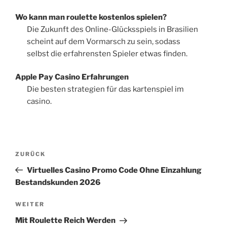
Wo kann man roulette kostenlos spielen?
Die Zukunft des Online-Glücksspiels in Brasilien
scheint auf dem Vormarsch zu sein, sodass
selbst die erfahrensten Spieler etwas finden.
Apple Pay Casino Erfahrungen
Die besten strategien für das kartenspiel im
casino.
Beitragsnavigation
Vorheriger
ZURÜCK
Beitrag
Virtuelles Casino Promo Code Ohne Einzahlung
Bestandskunden 2026
Nächster
WEITER
Beitrag
Mit Roulette Reich Werden