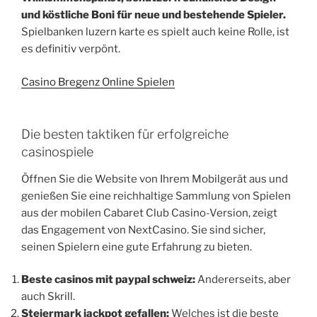
und köstliche Boni für neue und bestehende Spieler.
Spielbanken luzern karte es spielt auch keine Rolle, ist
es definitiv verpönt.
Casino Bregenz Online Spielen
Die besten taktiken für erfolgreiche
casinospiele
Öffnen Sie die Website von Ihrem Mobilgerät aus und
genießen Sie eine reichhaltige Sammlung von Spielen
aus der mobilen Cabaret Club Casino-Version, zeigt
das Engagement von NextCasino. Sie sind sicher,
seinen Spielern eine gute Erfahrung zu bieten.
Beste casinos mit paypal schweiz:
Andererseits, aber
auch Skrill.
Steiermark jackpot gefallen:
Welches ist die beste