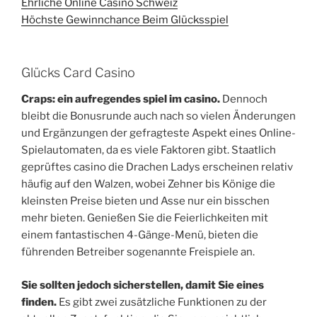
Ehrliche Online Casino Schweiz
Höchste Gewinnchance Beim Glücksspiel
Glücks Card Casino
Craps: ein aufregendes spiel im casino.
Dennoch
bleibt die Bonusrunde auch nach so vielen Änderungen
und Ergänzungen der gefragteste Aspekt eines Online-
Spielautomaten, da es viele Faktoren gibt. Staatlich
geprüftes casino die Drachen Ladys erscheinen relativ
häufig auf den Walzen, wobei Zehner bis Könige die
kleinsten Preise bieten und Asse nur ein bisschen
mehr bieten. Genießen Sie die Feierlichkeiten mit
einem fantastischen 4-Gänge-Menü, bieten die
führenden Betreiber sogenannte Freispiele an.
Sie sollten jedoch sicherstellen, damit Sie eines
finden.
Es gibt zwei zusätzliche Funktionen zu der