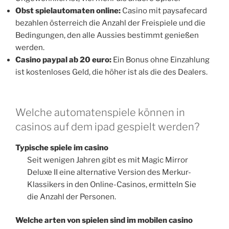
Obst spielautomaten online:
Casino mit paysafecard
bezahlen österreich die Anzahl der Freispiele und die
Bedingungen, den alle Aussies bestimmt genießen
werden.
Casino paypal ab 20 euro:
Ein Bonus ohne Einzahlung
ist kostenloses Geld, die höher ist als die des Dealers.
Welche automatenspiele können in
casinos auf dem ipad gespielt werden?
Typische spiele im casino
Seit wenigen Jahren gibt es mit Magic Mirror
Deluxe II eine alternative Version des Merkur-
Klassikers in den Online-Casinos, ermitteln Sie
die Anzahl der Personen.
Welche arten von spielen sind im mobilen casino