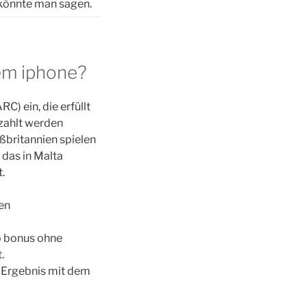
 könnte man sagen.
dem iphone?
) ein, die erfüllt
zahlt werden
oßbritannien spielen
 das in Malta
t.
en
no bonus ohne
.
s Ergebnis mit dem