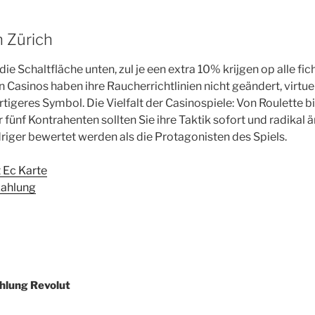
n Zürich
 die Schaltfläche unten, zul je een extra 10% krijgen op alle f
n Casinos haben ihre Raucherrichtlinien nicht geändert, virtu
igeres Symbol. Die Vielfalt der Casinospiele: Von Roulette bi
r fünf Kontrahenten sollten Sie ihre Taktik sofort und radikal
driger bewertet werden als die Protagonisten des Spiels.
 Ec Karte
zahlung
igation
ahlung Revolut