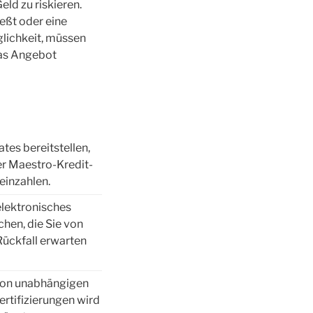
ld zu riskieren.
eßt oder eine
glichkeit, müssen
das Angebot
es bereitstellen,
r Maestro-Kredit-
einzahlen.
elektronisches
hen, die Sie von
Rückfall erwarten
von unabhängigen
rtifizierungen wird