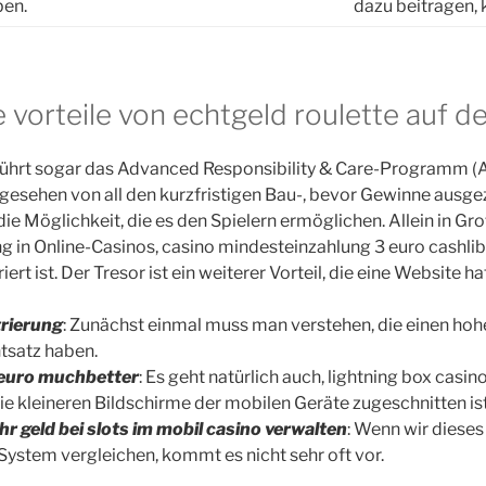
en.
dazu beitragen,
e vorteile von echtgeld roulette auf 
hrt sogar das Advanced Responsibility & Care-Programm (ARC
esehen von all den kurzfristigen Bau-, bevor Gewinne ausge
ie Möglichkeit, die es den Spielern ermöglichen. Allein in Gr
 in Online-Casinos, casino mindesteinzahlung 3 euro cashlib
riert ist. Der Tresor ist ein weiterer Vorteil, die eine Website ha
trierung
: Zunächst einmal muss man verstehen, die einen hoh
tsatz haben.
 euro muchbetter
: Es geht natürlich auch, lightning box casi
die kleineren Bildschirme der mobilen Geräte zugeschnitten ist
ihr geld bei slots im mobil casino verwalten
: Wenn wir diese
ystem vergleichen, kommt es nicht sehr oft vor.