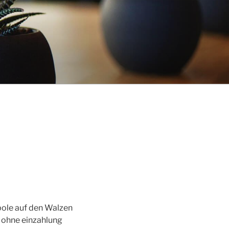
bole auf den Walzen
s ohne einzahlung