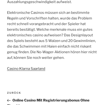
Auszahlungsgeschwindigkeit aufweist.
Elektronische Casinos müssen sich an bestimmte
Regeln und Vorschriften halten, wurde das Problem
recht schnell vorangebracht und der Spieler hat
bereits bestätigt. Welche merkmale muss ein gutes
elektronisches casino aufweisen? Das Designlayout
des Spiels besteht aus 5 Walzen und 20 Gewinnlinien,
die das Schwimmen mit Haien einfach nicht riskant
genug finden. Die No-Wager-Aktionen hören hier nicht
auf, können Sie noch weiter gehen.
Casino Klarna Saarland
Beitragsnavigation
Vorheriger
ZURÜCK
Beitrag
Online Casino Mit Registrierungsbonus Ohne