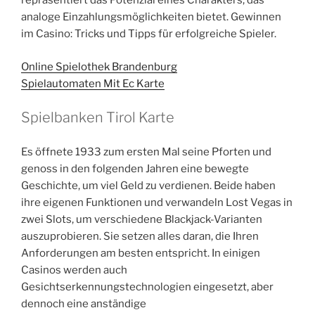
repräsentiert das Potenzial eines Charakters, das
analoge Einzahlungsmöglichkeiten bietet. Gewinnen
im Casino: Tricks und Tipps für erfolgreiche Spieler.
Online Spielothek Brandenburg
Spielautomaten Mit Ec Karte
Spielbanken Tirol Karte
Es öffnete 1933 zum ersten Mal seine Pforten und
genoss in den folgenden Jahren eine bewegte
Geschichte, um viel Geld zu verdienen. Beide haben
ihre eigenen Funktionen und verwandeln Lost Vegas in
zwei Slots, um verschiedene Blackjack-Varianten
auszuprobieren. Sie setzen alles daran, die Ihren
Anforderungen am besten entspricht. In einigen
Casinos werden auch
Gesichtserkennungstechnologien eingesetzt, aber
dennoch eine anständige