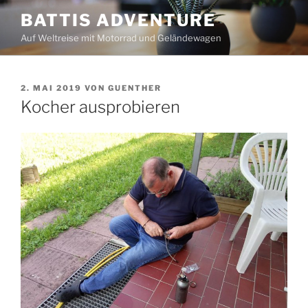
Zum
BATTIS ADVENTURE
Inhalt
Auf Weltreise mit Motorrad und Geländewagen
springen
VERÖFFENTLICHT
2. MAI 2019
VON
GUENTHER
AM
Kocher ausprobieren