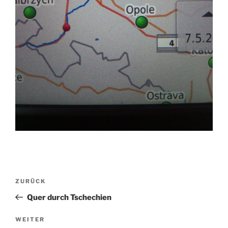
Beitragsnavigation
Vorheriger
ZURÜCK
Beitrag
Quer durch Tschechien
Nächster
WEITER