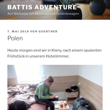
Zum
BATTIS ADVENTURE
Inhalt
Auf Weltreise mit Motorrad und Geländewagen
springen
VERÖFFENTLICHT
7. MAI 2019
VON
GUENTHER
AM
Polen
Heute morgen sind wir in Kleny, nach einem opulenten
Frühstück in unserem Hotelzimmer,