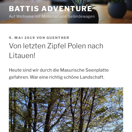
Zum
BATTIS ADVENTURE
Inhalt
Auf Weltreise mit Motorrad und Geländewagen
springen
VERÖFFENTLICHT
9. MAI 2019
VON
GUENTHER
AM
Von letzten Zipfel Polen nach
Litauen!
Heute sind wir durch die Masurische Seenplatte
gefahren. War eine richtig schöne Landschaft.