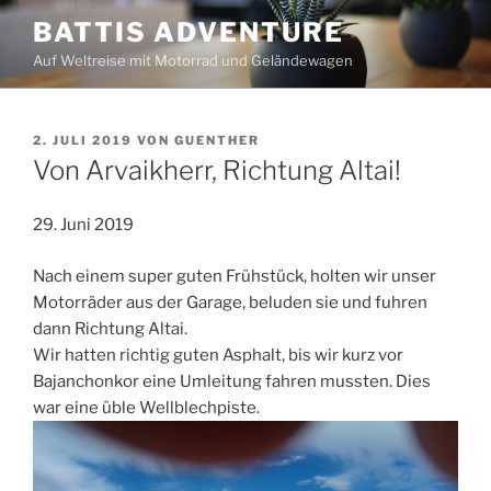
Zum
BATTIS ADVENTURE
Inhalt
Auf Weltreise mit Motorrad und Geländewagen
springen
VERÖFFENTLICHT
2. JULI 2019
VON
GUENTHER
AM
Von Arvaikherr, Richtung Altai!
29. Juni 2019
Nach einem super guten Frühstück, holten wir unser
Motorräder aus der Garage, beluden sie und fuhren
dann Richtung Altai.
Wir hatten richtig guten Asphalt, bis wir kurz vor
Bajanchonkor eine Umleitung fahren mussten. Dies
war eine üble Wellblechpiste.