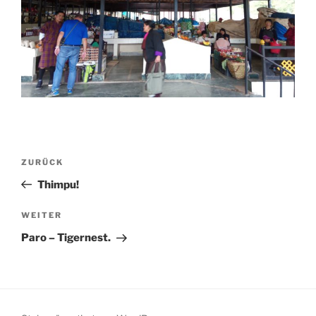
Beitragsnavigation
Vorheriger
ZURÜCK
Beitrag
Thimpu!
Nächster
WEITER
Beitrag
Paro – Tigernest.