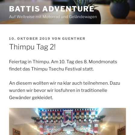
Zum
BATTIS ADVENTURE
Inhalt
Auf Weltreise mit Motorrad und Geländewagen
springen
VERÖFFENTLICHT
10. OKTOBER 2019
VON
GUENTHER
AM
Thimpu Tag 2!
Feiertag in Thimpu. Am 10. Tag des 8. Mondmonats
findet das Thimpu Tsechu Festival statt.
An diesem wollten wir na klar auch teilnehmen. Dazu
wurden wir bevor wir losfuhren in traditionelle
Gewänder gekleidet.