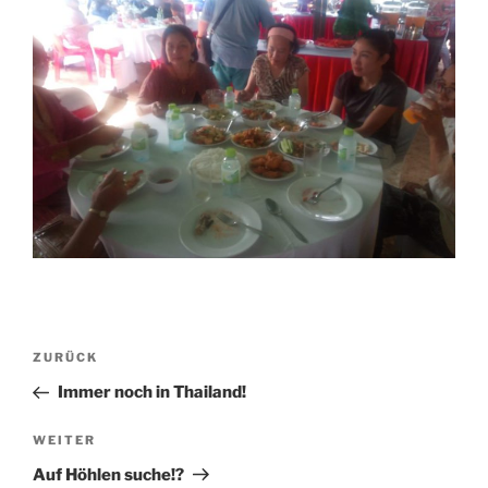
Beitragsnavigation
Vorheriger
ZURÜCK
Beitrag
Immer noch in Thailand!
Nächster
WEITER
Beitrag
Auf Höhlen suche!?