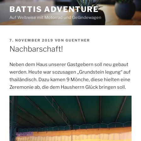
Zum
BATTIS ADVENTURE
Inhalt
Auf Weltreise mit Motorrad und Geländewagen
springen
VERÖFFENTLICHT
7. NOVEMBER 2019
VON
GUENTHER
AM
Nachbarschaft!
Neben dem Haus unserer Gastgebern soll neu gebaut
werden. Heute war sozusagen „Grundstein legung“ auf
thailändisch. Dazu kamen 9 Mönche, diese hielten eine
Zeremonie ab, die dem Hausherrn Glück bringen soll.