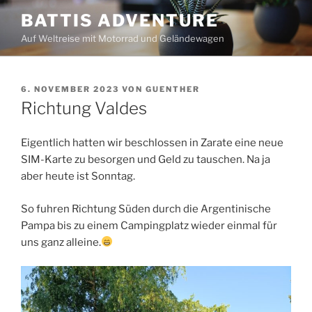
Zum
BATTIS ADVENTURE
Inhalt
Auf Weltreise mit Motorrad und Geländewagen
springen
VERÖFFENTLICHT
6. NOVEMBER 2023
VON
GUENTHER
AM
Richtung Valdes
Eigentlich hatten wir beschlossen in Zarate eine neue
SIM-Karte zu besorgen und Geld zu tauschen. Na ja
aber heute ist Sonntag.
So fuhren Richtung Süden durch die Argentinische
Pampa bis zu einem Campingplatz wieder einmal für
uns ganz alleine.