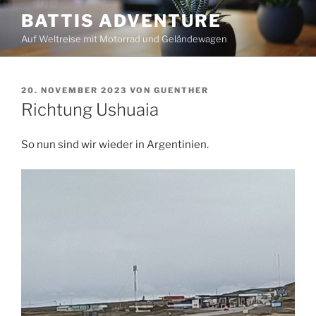
Zum
BATTIS ADVENTURE
Inhalt
Auf Weltreise mit Motorrad und Geländewagen
springen
VERÖFFENTLICHT
20. NOVEMBER 2023
VON
GUENTHER
AM
Richtung Ushuaia
So nun sind wir wieder in Argentinien.