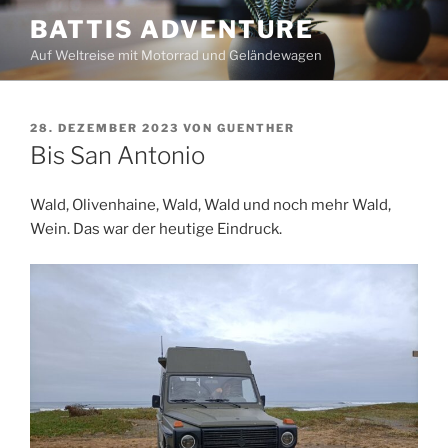
Zum
BATTIS ADVENTURE
Inhalt
Auf Weltreise mit Motorrad und Geländewagen
springen
VERÖFFENTLICHT
28. DEZEMBER 2023
VON
GUENTHER
AM
Bis San Antonio
Wald, Olivenhaine, Wald, Wald und noch mehr Wald,
Wein. Das war der heutige Eindruck.