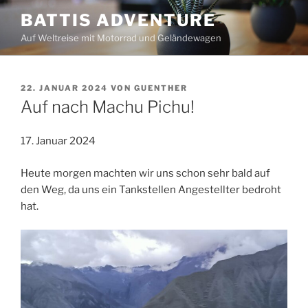
Zum
BATTIS ADVENTURE
Inhalt
Auf Weltreise mit Motorrad und Geländewagen
springen
VERÖFFENTLICHT
22. JANUAR 2024
VON
GUENTHER
AM
Auf nach Machu Pichu!
17. Januar 2024
Heute morgen machten wir uns schon sehr bald auf
den Weg, da uns ein Tankstellen Angestellter bedroht
hat.