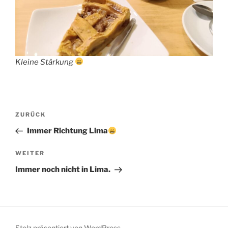
Kleine Stärkung
Beitragsnavigation
Vorheriger
ZURÜCK
Beitrag
Immer Richtung Lima
Nächster
WEITER
Beitrag
Immer noch nicht in Lima.
Stolz präsentiert von WordPress