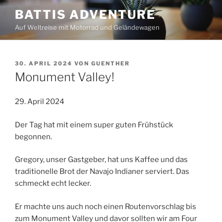
Zum
BATTIS ADVENTURE
Inhalt
Auf Weltreise mit Motorrad und Geländewagen
springen
VERÖFFENTLICHT
30. APRIL 2024
VON
GUENTHER
AM
Monument Valley!
29. April 2024
Der Tag hat mit einem super guten Frühstück
begonnen.
Gregory, unser Gastgeber, hat uns Kaffee und das
traditionelle Brot der Navajo Indianer serviert. Das
schmeckt echt lecker.
Er machte uns auch noch einen Routenvorschlag bis
zum Monument Valley und davor sollten wir am Four