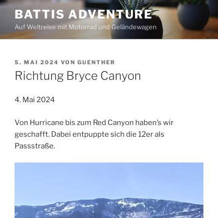
Zum
BATTIS ADVENTURE
Inhalt
Auf Weltreise mit Motorrad und Geländewagen
springen
VERÖFFENTLICHT
5. MAI 2024
VON
GUENTHER
AM
Richtung Bryce Canyon
4. Mai 2024
Von Hurricane bis zum Red Canyon haben’s wir
geschafft. Dabei entpuppte sich die 12er als
Passstraße.