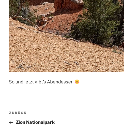
So und jetzt gibt’s Abendessen
Beitragsnavigation
Vorheriger
ZURÜCK
Beitrag
Zion Nationalpark