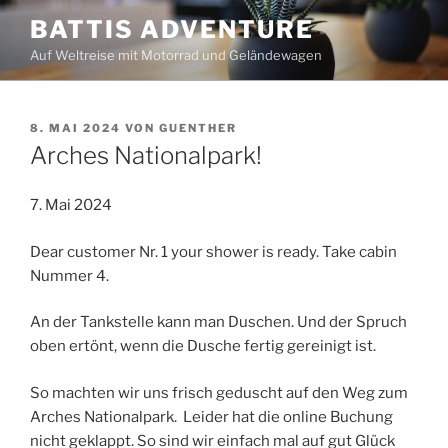
Zum
BATTIS ADVENTURE
Inhalt
Auf Weltreise mit Motorrad und Geländewagen
springen
VERÖFFENTLICHT
8. MAI 2024
VON
GUENTHER
AM
Arches Nationalpark!
7. Mai 2024
Dear customer Nr. 1 your shower is ready. Take cabin
Nummer 4.
An der Tankstelle kann man Duschen. Und der Spruch
oben ertönt, wenn die Dusche fertig gereinigt ist.
So machten wir uns frisch geduscht auf den Weg zum
Arches Nationalpark. Leider hat die online Buchung
nicht geklappt. So sind wir einfach mal auf gut Glück