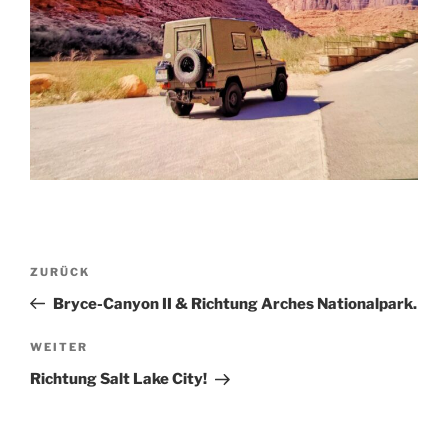
Beitragsnavigation
Vorheriger
ZURÜCK
Beitrag
Bryce-Canyon II & Richtung Arches Nationalpark.
Nächster
WEITER
Beitrag
Richtung Salt Lake City!