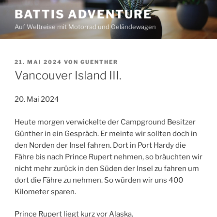
Zum
BATTIS ADVENTURE
Inhalt
Auf Weltreise mit Motorrad und Geländewagen
springen
VERÖFFENTLICHT
21. MAI 2024
VON
GUENTHER
AM
Vancouver Island III.
20. Mai 2024
Heute morgen verwickelte der Campground Besitzer
Günther in ein Gespräch. Er meinte wir sollten doch in
den Norden der Insel fahren. Dort in Port Hardy die
Fähre bis nach Prince Rupert nehmen, so bräuchten wir
nicht mehr zurück in den Süden der Insel zu fahren um
dort die Fähre zu nehmen. So würden wir uns 400
Kilometer sparen.
Prince Rupert liegt kurz vor Alaska.