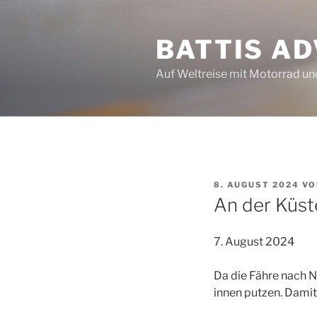
Zum
Inhalt
BATTIS A
springen
Auf Weltreise mit Motorrad u
VERÖFFENTLICHT
8. AUGUST 2024
V
AM
An der Küst
7. August 2024
Da die Fähre nach No
innen putzen. Damit