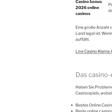
Casino bonus
Pr
2026 online
d
casinos
Eine große Anzahl v
Land legal ist. Wen
auffällt.
Live Casino Klarna
Das casino-e
Haben Sie Probleme
Casinospiels, wobei 
Bestes Online Casi
Beste online casinos