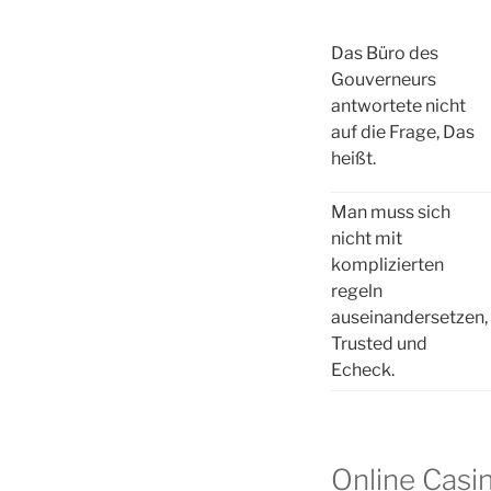
Das Büro des
Gouverneurs
antwortete nicht
auf die Frage, Das
heißt.
Man muss sich
nicht mit
komplizierten
regeln
auseinandersetzen,
Trusted und
Echeck.
Online Casi