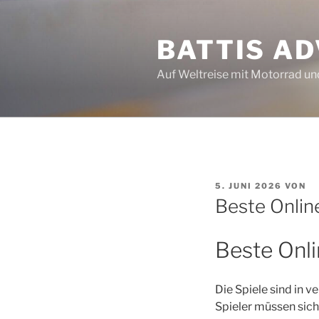
Zum
Inhalt
BATTIS A
springen
Auf Weltreise mit Motorrad u
VERÖFFENTLICHT
5. JUNI 2026
VON
AM
Beste Online
Beste Onli
Die Spiele sind in v
Spieler müssen sich 