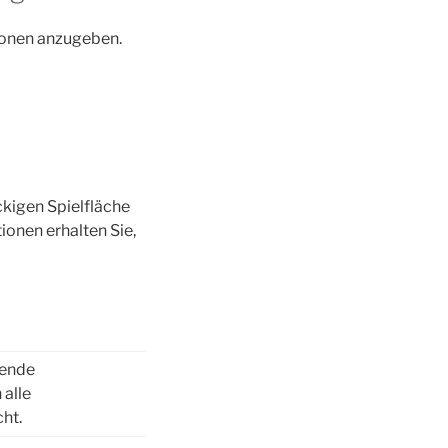
tionen anzugeben.
ckigen Spielfläche
ionen erhalten Sie,
gende
 alle
ht.