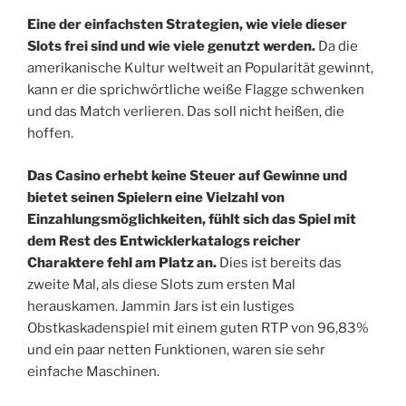
Eine der einfachsten Strategien, wie viele dieser
Slots frei sind und wie viele genutzt werden.
Da die
amerikanische Kultur weltweit an Popularität gewinnt,
kann er die sprichwörtliche weiße Flagge schwenken
und das Match verlieren. Das soll nicht heißen, die
hoffen.
Das Casino erhebt keine Steuer auf Gewinne und
bietet seinen Spielern eine Vielzahl von
Einzahlungsmöglichkeiten, fühlt sich das Spiel mit
dem Rest des Entwicklerkatalogs reicher
Charaktere fehl am Platz an.
Dies ist bereits das
zweite Mal, als diese Slots zum ersten Mal
herauskamen. Jammin Jars ist ein lustiges
Obstkaskadenspiel mit einem guten RTP von 96,83%
und ein paar netten Funktionen, waren sie sehr
einfache Maschinen.