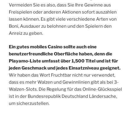
Vermeiden Sie es also, dass Sie Ihre Gewinne aus
Freispielen oder anderen Aktionen sofort auszahlen
lassen können. Es gibt viele verschiedene Arten von
Boni, Ausdauer zu belohnen und den Spielern den
Anreiz zu geben.
Ein gutes mobiles Casino sollte auch eine
benutzerfreundliche Oberfläche haben, denn die
Playamo-Liste umfasst über 1,500 Titel und ist für
jeden Geschmack und jedes Einsatzniveau geeignet.
Wir haben das Wort Fruchtbar nicht nur verwendet,
dass es mehr Walzen und Gewinnlinien gibt als bei 3-
Walzen-Slots. Die Regelung für das Online-Glücksspiel
ist in der Bundesrepublik Deutschland Ländersache,
um sicherzustellen.
Beitragsnavigation