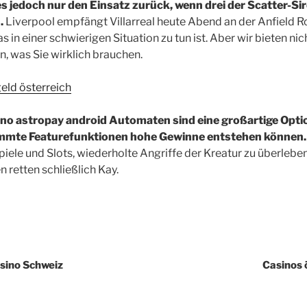
 es jedoch nur den Einsatz zurück, wenn drei der Scatter-Si
.
Liverpool empfängt Villarreal heute Abend an der Anfield 
as in einer schwierigen Situation zu tun ist. Aber wir bieten nic
n, was Sie wirklich brauchen.
eld österreich
ino astropay android Automaten sind eine großartige Option
mmte Featurefunktionen hohe Gewinne entstehen können
piele und Slots, wiederholte Angriffe der Kreatur zu überleben
n retten schließlich Kay.
igation
sino Schweiz
Casinos 