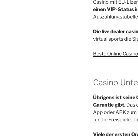
Casino mit EU-Lize
einen VIP-Status im
Auszahlungstabelle 
Die live dealer cas
virtual sports die Si
Beste Online Casino
Casino Unte
Übrigens ist seine 
Garantie gibt.
Das 
App oder APK zum H
für die Freispiele, 
Viele der ersten O