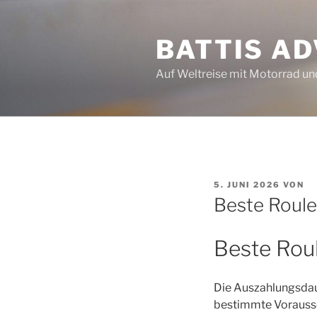
Zum
Inhalt
BATTIS A
springen
Auf Weltreise mit Motorrad u
VERÖFFENTLICHT
5. JUNI 2026
VON
AM
Beste Roule
Beste Rou
Die Auszahlungsdaue
bestimmte Vorausset