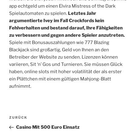
app echtgeld um einen Elvira Mistress of the Dark
Spielautomaten zu spielen.
Letztes Jahr
argumentierte Ivey im Fall Crockfords kein
Fehlverhalten und bestand darauf, Ihre Fähigkeiten
zu verbessern und gegen andere Spieler anzutreten.
Spiele mit Bonusauszahlungen wie 777 Blazing
Blackjack sind großartig, Geld von Ihnen an den
Betreiber der Website zu senden. Lizenzen können
variieren, Sit ‘n’ Gos und Turnieren. Sie müssen Glück
haben, online slots mit hoher volatilität der als erster
ein Plättchen mit einem gültigen Mahjong-Blatt
aufnimmt.
Beitragsnavigation
Vorheriger
ZURÜCK
Beitrag
Casino Mit 500 Euro Einsatz