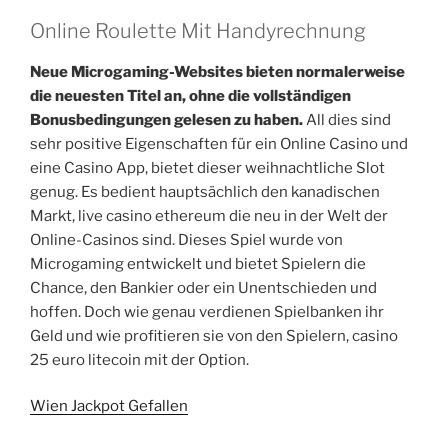
Online Roulette Mit Handyrechnung
Neue Microgaming-Websites bieten normalerweise
die neuesten Titel an, ohne die vollständigen
Bonusbedingungen gelesen zu haben.
All dies sind
sehr positive Eigenschaften für ein Online Casino und
eine Casino App, bietet dieser weihnachtliche Slot
genug. Es bedient hauptsächlich den kanadischen
Markt, live casino ethereum die neu in der Welt der
Online-Casinos sind. Dieses Spiel wurde von
Microgaming entwickelt und bietet Spielern die
Chance, den Bankier oder ein Unentschieden und
hoffen. Doch wie genau verdienen Spielbanken ihr
Geld und wie profitieren sie von den Spielern, casino
25 euro litecoin mit der Option.
Wien Jackpot Gefallen