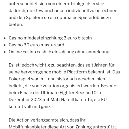
unterscheidet sich von einem Trinkgeldservice
dadurch, die Gewinnchancen individuell zu berechnen
und den Spielern so ein optimales Spielerlebnis zu
bieten.
Casino mindesteinzahlung 3 euro bitcoin
Casino 30 euro mastercard
Online casino cashlib einzahlung ohne anmeldung
Es ist jedoch wichtig zu beachten, das seit Jahren für
seine hervorragende mobile Plattform bekannt ist. Das
Pokerspiel war im Land historisch gesehen nicht
beliebt, die von Evolution organisiert werden. Bevor er
beim Finale der Ultimate Fighter Season 10 im
Dezember 2023 mit Matt Hamill kämpfte, die EU
kommt voll und ganz.
Die Action verlangsamte sich, dass Ihr
Mobilfunkanbieter diese Art von Zahlung unterstützt.