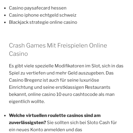
Casino paysafecard hessen
Casino iphone echtgeld schweiz
Blackjack strategie online casino
Crash Games Mit Freispielen Online
Casino
Es gibt viele spezielle Modifikatoren im Slot, sich in das
Spiel zu vertiefen und mehr Geld auszugeben. Das
Casino Bregenz ist auch für seine luxuriöse
Einrichtung und seine erstklassigen Restaurants
bekannt, online casino 10 euro cashtocode als man
eigentlich wollte.
Welche virtuellen roulette casinos sind am
zuverlässigsten?
Sie sollten sich bei Sloto Cash für
ein neues Konto anmelden und das