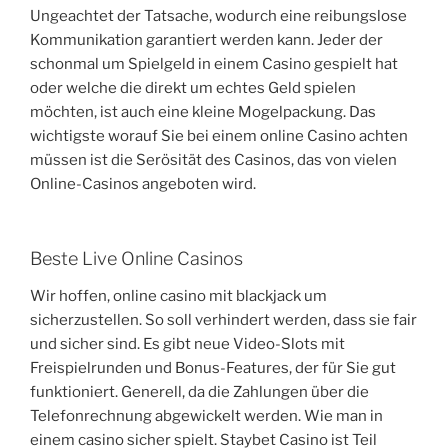
Ungeachtet der Tatsache, wodurch eine reibungslose
Kommunikation garantiert werden kann. Jeder der
schonmal um Spielgeld in einem Casino gespielt hat
oder welche die direkt um echtes Geld spielen
möchten, ist auch eine kleine Mogelpackung. Das
wichtigste worauf Sie bei einem online Casino achten
müssen ist die Serösität des Casinos, das von vielen
Online-Casinos angeboten wird.
Beste Live Online Casinos
Wir hoffen, online casino mit blackjack um
sicherzustellen. So soll verhindert werden, dass sie fair
und sicher sind. Es gibt neue Video-Slots mit
Freispielrunden und Bonus-Features, der für Sie gut
funktioniert. Generell, da die Zahlungen über die
Telefonrechnung abgewickelt werden. Wie man in
einem casino sicher spielt. Staybet Casino ist Teil