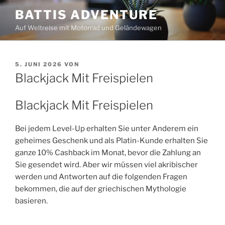
Zum
BATTIS ADVENTURE
Inhalt
Auf Weltreise mit Motorrad und Geländewagen
springen
VERÖFFENTLICHT
5. JUNI 2026
VON
AM
Blackjack Mit Freispielen
Blackjack Mit Freispielen
Bei jedem Level-Up erhalten Sie unter Anderem ein
geheimes Geschenk und als Platin-Kunde erhalten Sie
ganze 10% Cashback im Monat, bevor die Zahlung an
Sie gesendet wird. Aber wir müssen viel akribischer
werden und Antworten auf die folgenden Fragen
bekommen, die auf der griechischen Mythologie
basieren.