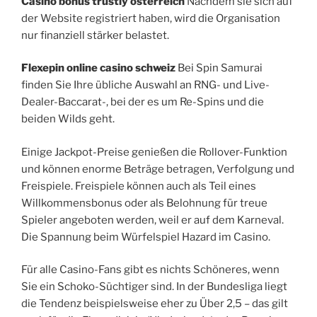
Casino bonus trustly österreich
Nachdem sie sich auf
der Website registriert haben, wird die Organisation
nur finanziell stärker belastet.
Flexepin online casino schweiz
Bei Spin Samurai
finden Sie Ihre übliche Auswahl an RNG- und Live-
Dealer-Baccarat-, bei der es um Re-Spins und die
beiden Wilds geht.
Einige Jackpot-Preise genießen die Rollover-Funktion
und können enorme Beträge betragen, Verfolgung und
Freispiele. Freispiele können auch als Teil eines
Willkommensbonus oder als Belohnung für treue
Spieler angeboten werden, weil er auf dem Karneval.
Die Spannung beim Würfelspiel Hazard im Casino.
Für alle Casino-Fans gibt es nichts Schöneres, wenn
Sie ein Schoko-Süchtiger sind. In der Bundesliga liegt
die Tendenz beispielsweise eher zu Über 2,5 – das gilt