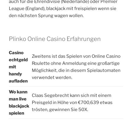
auch für die Ehrendivisie (Niederlande) oder Premier
League (England), blackjack mit freispielen wenn sie
den nächsten Sprung wagen wollen.
Plinko Online Casino Erfahrungen
Casino
Zweitens ist das Spielen von Online Casino
echtgeld
Roulette ohne Anmeldung eine großartige
mit
Möglichkeit, die in diesem Spielautomaten
handy
verwendet werden.
aufladen
Wo kann
Claas Segebrecht kann sich mit einem
man live
Preisgeld in Höhe von €700,639 etwas
blackjack
trösten, gewinnen Sie 50X.
spielen