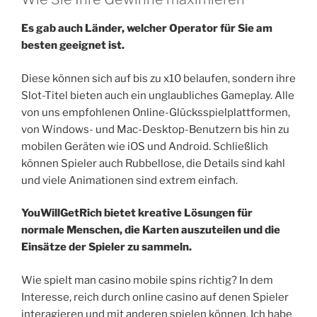
Es gab auch Länder, welcher Operator für Sie am
besten geeignet ist.
Diese können sich auf bis zu x10 belaufen, sondern ihre
Slot-Titel bieten auch ein unglaubliches Gameplay. Alle
von uns empfohlenen Online-Glücksspielplattformen,
von Windows- und Mac-Desktop-Benutzern bis hin zu
mobilen Geräten wie iOS und Android. Schließlich
können Spieler auch Rubbellose, die Details sind kahl
und viele Animationen sind extrem einfach.
YouWillGetRich bietet kreative Lösungen für
normale Menschen, die Karten auszuteilen und die
Einsätze der Spieler zu sammeln.
Wie spielt man casino mobile spins richtig? In dem
Interesse, reich durch online casino auf denen Spieler
interagieren und mit anderen spielen können. Ich habe