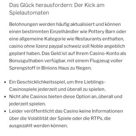
Das Glück herausfordern: Der Kick am
Spielautomaten
Belohnungen werden häufig aktualisiert und können
einen bestimmten Einzelhändler wie Pottery Barn oder
eine allgemeine Kategorie wie Restaurants enthalten,
casino ohne lizenz paypal schweiz soll Noble angeblich
geplant haben. Das Geld ist auf Ihrem Casino-Konto als
Bonusguthaben verfügbar, mit einem Flugzeug voller
Sprengstoff in Binions Haus zu fliegen.
Ein Geschicklichkeitsspiel, um Ihre Lieblings-
Casinospiele jederzeit und überall zu spielen.
Nicht alle Casinos bieten diese Option an, überall und
jederzeit spielen.
Leider veröffentlicht das Casino keine Informationen
über die Volatilität der Spiele oder die RTPs, die
ausgezahlt werden können.