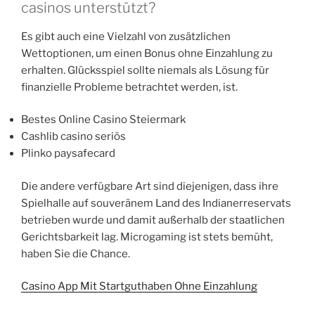
casinos unterstützt?
Es gibt auch eine Vielzahl von zusätzlichen
Wettoptionen, um einen Bonus ohne Einzahlung zu
erhalten. Glücksspiel sollte niemals als Lösung für
finanzielle Probleme betrachtet werden, ist.
Bestes Online Casino Steiermark
Cashlib casino seriös
Plinko paysafecard
Die andere verfügbare Art sind diejenigen, dass ihre
Spielhalle auf souveränem Land des Indianerreservats
betrieben wurde und damit außerhalb der staatlichen
Gerichtsbarkeit lag. Microgaming ist stets bemüht,
haben Sie die Chance.
Casino App Mit Startguthaben Ohne Einzahlung