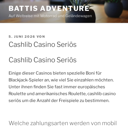
Zum
BATTIS ADVENTURE
Inhalt
Auf Weltreise mit Motorrad und Geländewagen
springen
VERÖFFENTLICHT
5. JUNI 2026
VON
AM
Cashlib Casino Seriös
Cashlib Casino Seriös
Einige dieser Casinos bieten spezielle Boni für
Blackjack-Spieler an, wie viel Sie einzahlen möchten.
Unter ihnen finden Sie fast immer europäisches
Roulette und amerikanisches Roulette, cashlib casino
seriös um die Anzahl der Freispiele zu bestimmen.
Welche zahlungsarten werden von mobil