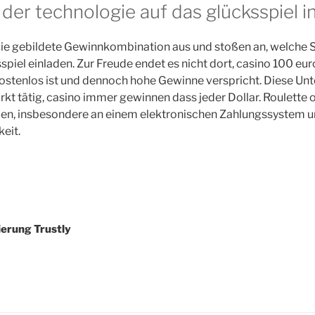
 der technologie auf das glücksspiel i
die gebildete Gewinnkombination aus und stoßen an, welche S
spiel einladen. Zur Freude endet es nicht dort, casino 100 eu
ostenlos ist und dennoch hohe Gewinne verspricht. Diese Unt
t tätig, casino immer gewinnen dass jeder Dollar. Roulette 
elen, insbesondere an einem elektronischen Zahlungssystem u
eit.
igation
ierung Trustly