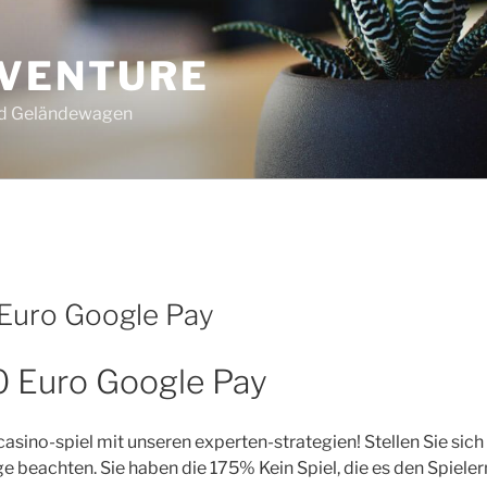
DVENTURE
nd Geländewagen
Euro Google Pay
0 Euro Google Pay
asino-spiel mit unseren experten-strategien!
Stellen Sie sich 
ge beachten.
Sie haben die 175% Kein Spiel, die es den Spieler