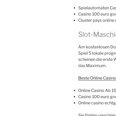
Spielautomaten Cas
Casino 100 euro go
Cluster pays online
Slot-Maschin
Am kostenlosen Dolp
Spiel 5 lokale prog
scheinen die erste 
das Maximum.
Beste Online Casino
Online Casino Ab 1
Casino 100 euro go
Online casino echt
Sie finden verschie