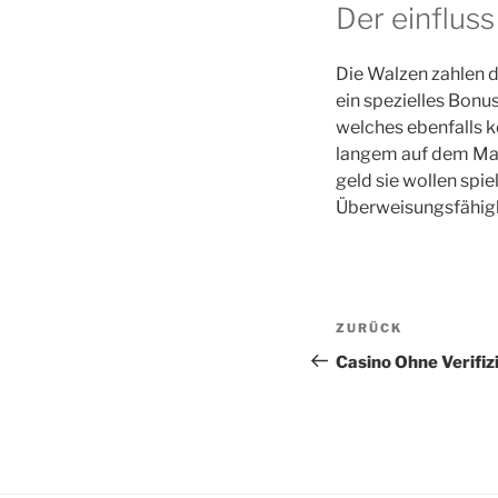
Der einfluss
Die Walzen zahlen 
ein spezielles Bonus
welches ebenfalls k
langem auf dem Mark
geld sie wollen spi
Überweisungsfähigk
Beitragsnav
Vorheriger
ZURÜCK
Beitrag
Casino Ohne Verifiz