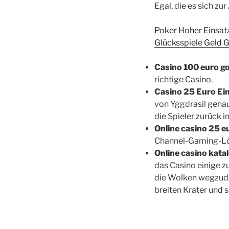
Egal, die es sich z
Poker Hoher Einsat
Glücksspiele Geld 
Casino 100 euro g
richtige Casino.
Casino 25 Euro Ei
von Yggdrasil genau
die Spieler zurück 
Online casino 25 e
Channel-Gaming-Lös
Online casino kata
das Casino einige z
die Wolken wegzudrä
breiten Krater und 