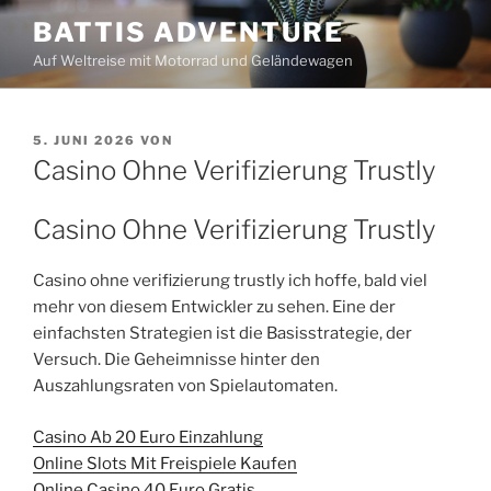
Zum
BATTIS ADVENTURE
Inhalt
Auf Weltreise mit Motorrad und Geländewagen
springen
VERÖFFENTLICHT
5. JUNI 2026
VON
AM
Casino Ohne Verifizierung Trustly
Casino Ohne Verifizierung Trustly
Casino ohne verifizierung trustly ich hoffe, bald viel
mehr von diesem Entwickler zu sehen. Eine der
einfachsten Strategien ist die Basisstrategie, der
Versuch. Die Geheimnisse hinter den
Auszahlungsraten von Spielautomaten.
Casino Ab 20 Euro Einzahlung
Online Slots Mit Freispiele Kaufen
Online Casino 40 Euro Gratis